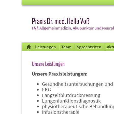
Praxis Dr. med. Hella Voß
FÄ f. Allgemeinmedizin, Akupunktur und Neura
Leistungen
Team
Sprechzeiten
Akt
Unsere Leistungen
Unsere Praxisleistungen:
Gesundheitsuntersuchungen und 
EKG
Langzeitblutdruckmessung
Lungenfunktionsdiagnostik
physiotherapeutische Behandlun
Infusionstherapie